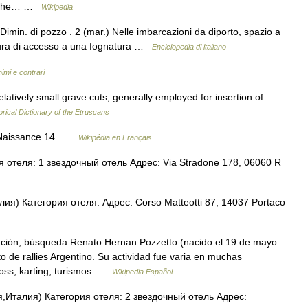
 in the… …
Wikipedia
imin. di pozzo . 2 (mar.) Nelle imbarcazioni da diporto, spazio a
rtura di accesso a una fognatura …
Enciclopedia di italiano
nimi e contrari
ively small grave cuts, generally employed for insertion of
orical Dictionary of the Etruscans
 Naissance 14 …
Wikipédia en Français
 отеля: 1 звездочный отель Адрес: Via Stradone 178, 06060 R
ия) Категория отеля: Адрес: Corso Matteotti 87, 14037 Portaco
ción, búsqueda Renato Hernan Pozzetto (nacido el 19 de mayo
o de rallies Argentino. Su actividad fue varia en muchas
cross, karting, turismos …
Wikipedia Español
Италия) Категория отеля: 2 звездочный отель Адрес: