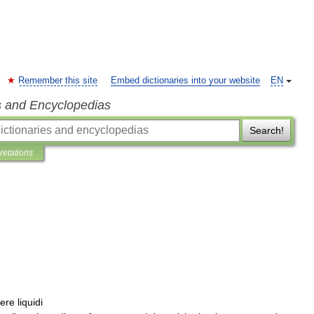
Remember this site
Embed dictionaries into your website
EN
s and Encyclopedias
Search!
pretations
ere
liquidi