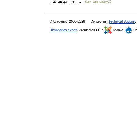
Палаццо Пит …
Каталог отелей
© Academic, 2000-2026
Contact us:
Technical Support
,
Dictionaries export
, created on PHP,
Joomla,
Dr