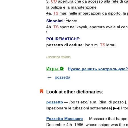
3
.
CO
apertura
che
dà
accesso
alla
rete
di
ca
la
pulizia
e
la
manutenzione
4a
.
TS
mar
.
nelle
imbarcazioni
da
diporto
,
la
1
Sinonimi:
fonte
.
4b
.
TS
sport
nel
kayak
,
apertura
ovale
al
cen
\
POLIREMATICHE:
pozzetto
di
caduta
:
loc
.
s
.
m
.
TS
idraul
.
Dizionario
Italiano
.
Игры ⚽
Нужно решить контрольную?
pozzetta
Look at other dictionaries:
pozzetto
— /po ts:et:o/ s.m. [dim. di pozzo ].
ispezionare le tubazioni sotterranee] ▶◀ ‖
Pozzetto Massacre
— Massacre that happene
December 4th. 1986, whose sniper was the e