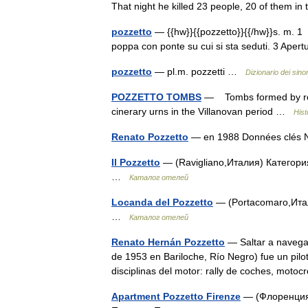
That night he killed 23 people, 20 of them
pozzetto
— {{hw}}{{pozzetto}}{{/hw}}s. m. 1 D
poppa con ponte su cui si sta seduti. 3 Ape
pozzetto
— pl.m. pozzetti …
Dizionario dei sino
POZZETTO TOMBS
— Tombs formed by relat
cinerary urns in the Villanovan period …
Hist
Renato Pozzetto
— en 1988 Données clés
Il Pozzetto
— (Ravigliano,Италия) Категория
…
Каталог отелей
Locanda del Pozzetto
— (Portacomaro,Итал
…
Каталог отелей
Renato Hernán Pozzetto
— Saltar a navega
de 1953 en Bariloche, Río Negro) fue un pilot
disciplinas del motor: rally de coches, moto
Apartment Pozzetto Firenze
— (Флоренция,