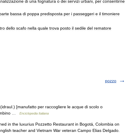
nalizzazione
di
una
fognatura
o
dei
servizi
urbani
,
per
consentirne
parte
bassa
di
poppa
predisposta
per
i
passeggeri
e
il
timoniere
tro
dello
scafo
nella
quale
trova
posto
il
sedile
del
rematore
pozzo
 (idraul.) [manufatto per raccogliere le acque di scolo o
 tombino …
Enciclopedia Italiana
d in the luxurius Pozzetto Restaurant in Bogotá, Colombia on
nglish teacher and Vietnam War veteran Campo Elias Delgado.