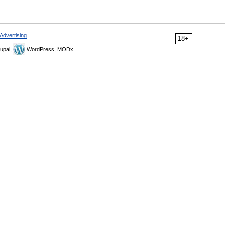
Advertising
18+
upal,
WordPress, MODx.