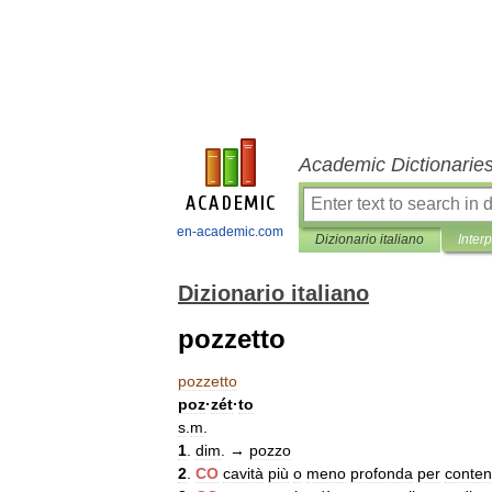
Academic Dictionarie
en-academic.com
Dizionario italiano
Inter
Dizionario italiano
pozzetto
pozzetto
poz
·
zét
·
to
s
.
m
.
1
.
dim
. →
pozzo
2
.
CO
cavità
più
o
meno
profonda
per
conten